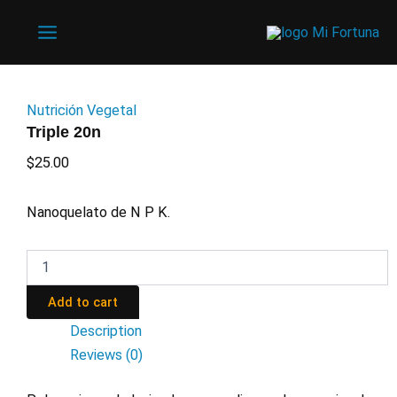
Ir
al
Main
contenido
Menu
Nutrición Vegetal
Triple 20n
$
25.00
Nanoquelato de N P K.
Triple
20n
quantity
Add to cart
Description
Reviews (0)