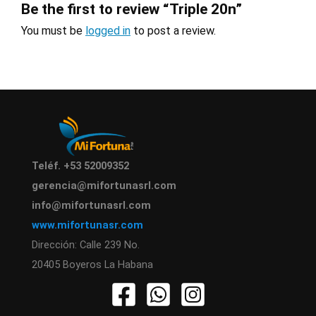
Be the first to review “Triple 20n”
You must be
logged in
to post a review.
Teléf. +53 52009352
gerencia@mifortunasrl.com
info@mifortunasrl.com
www.mifortunasr.com
Dirección: Calle 239 No.
20405 Boyeros La Habana