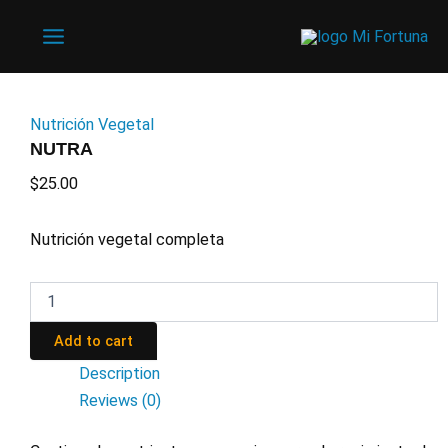
Ir
al
Main
contenido
Menu
Nutrición Vegetal
NUTRA
$
25.00
Nutrición vegetal completa
NUTRA
quantity
Add to cart
Description
Reviews (0)