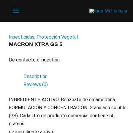
Ir
al
Main
contenido
Menu
Insecticidas
,
Protección Vegetal
MACRON XTRA GS 5
De contacto e ingestión
Description
Reviews (0)
INGREDIENTE ACTIVO: Benzoato de emamectina.
FORMULACIÓN Y CONCENTRACIÓN: Granulado soluble
(GS). Cada litro de producto comercial contiene 50
gramos
de ingrediente activo.