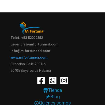
Teléf. +53 52009352
gerencia@mifortunasrl.com
info@mifortunasrl.com
www.mifortunasr.com
Dirección: Calle 239 No.
20405 Boyeros La Habana
Tienda
Blog
Quiénes somos