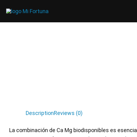
Ir
al
contenido
Description
Reviews (0)
La combinación de Ca Mg biodisponibles es esencial 