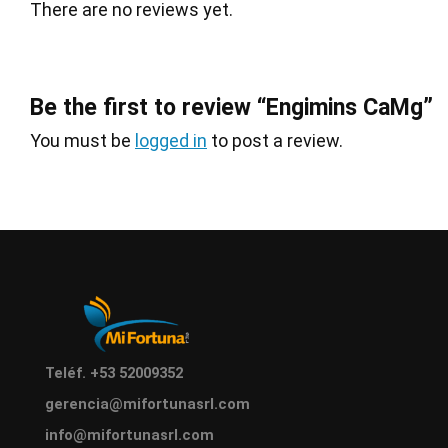
There are no reviews yet.
Be the first to review “Engimins CaMg”
You must be
logged in
to post a review.
Teléf. +53 52009352
gerencia@mifortunasrl.com
info@mifortunasrl.com