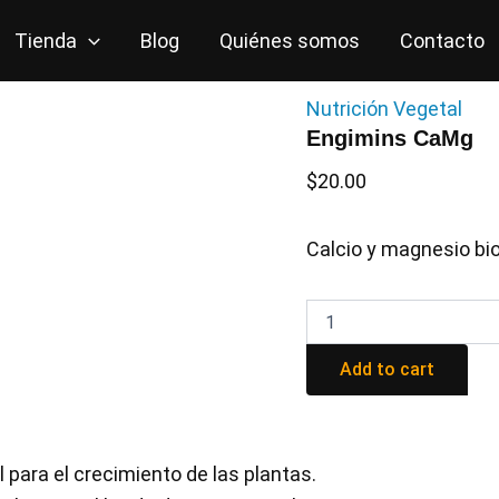
Tienda
Blog
Quiénes somos
Contacto
Nutrición Vegetal
Engimins CaMg
$
20.00
Calcio y magnesio bio
Engimins
CaMg
quantity
Add to cart
para el crecimiento de las plantas.